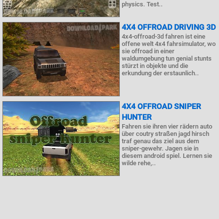
physics. Test..
4X4 OFFROAD DRIVING 3D
4x4-offroad-3d fahren ist eine
offene welt 4x4 fahrsimulator, wo
sie offroad in einer
waldumgebung tun genial stunts
stürzt in objekte und die
erkundung der erstaunlich..
4X4 OFFROAD SNIPER
HUNTER
Fahren sie ihren vier rädern auto
über coutry straßen jagd hirsch
traf genau das ziel aus dem
sniper-gewehr. Jagen sie in
diesem android spiel. Lernen sie
wilde rehe,..