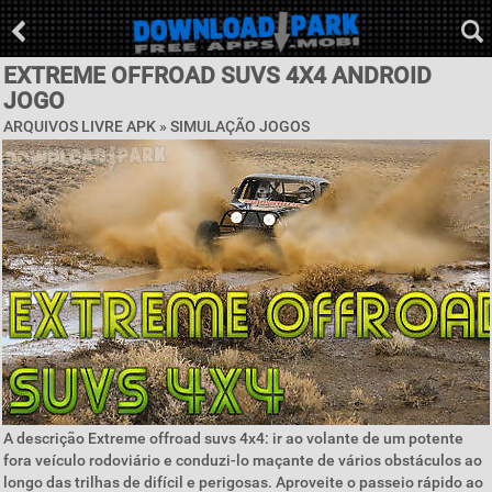
EXTREME OFFROAD SUVS 4X4 ANDROID
JOGO
ARQUIVOS LIVRE APK »
SIMULAÇÃO JOGOS
A descrição Extreme offroad suvs 4x4: ir ao volante de um potente
fora veículo rodoviário e conduzi-lo maçante de vários obstáculos ao
longo das trilhas de difícil e perigosas. Aproveite o passeio rápido ao