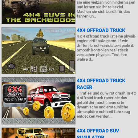
sie eine vielzahl von hindernissen
und lernen sie ihr reiseziel.
Machen sie sich bereit für das
fahren un..
4X4 OFFROAD TRUCK
4 x 4 offroad truck ist eine physik-
engine drift auto game. If wie
driften, brech-simulator-spiele it.
Smooth kontrollen realistisch
versuchen physics. Test ihre
wahre d..
4X4 OFFROAD TRUCK
RACER
. Traf es und du wirst crash.In 4 x
4 offroad truck racer sie das
gefühl der macht neue orte
dynamische und erstaunliche
atmosphäre echtzeit fahrzeug
entdecken werden..
4X4 OFFROAD SUV
SIMULATOR