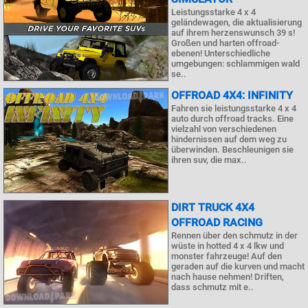
Leistungsstarke 4 x 4
geländewagen, die aktualisierung
auf ihrem herzenswunsch 39 s!
Großen und harten offroad-
ebenen! Unterschiedliche
umgebungen: schlammigen wald
se..
OFFROAD 4X4: INFINITY
Fahren sie leistungsstarke 4 x 4
auto durch offroad tracks. Eine
vielzahl von verschiedenen
hindernissen auf dem weg zu
überwinden. Beschleunigen sie
ihren suv, die max..
DIRT TRUCK 4X4
OFFROAD RACING
Rennen über den schmutz in der
wüste in hotted 4 x 4 lkw und
monster fahrzeuge! Auf den
geraden auf die kurven und macht
nach hause nehmen! Driften,
dass schmutz mit e..