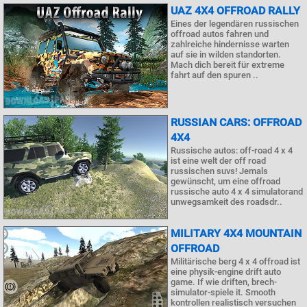
UAZ 4X4 OFFROAD RALLY
Eines der legendären russischen
offroad autos fahren und
zahlreiche hindernisse warten
auf sie in wilden standorten.
Mach dich bereit für extreme
fahrt auf den spuren ..
RUSSIAN CARS: OFFROAD
4X4
Russische autos: off-road 4 x 4
ist eine welt der off road
russischen suvs! Jemals
gewünscht, um eine offroad
russische auto 4 x 4 simulatorand
unwegsamkeit des roadsdr..
MILITARY 4X4 MOUNTAIN
OFFROAD
Militärische berg 4 x 4 offroad ist
eine physik-engine drift auto
game. If wie driften, brech-
simulator-spiele it. Smooth
kontrollen realistisch versuchen