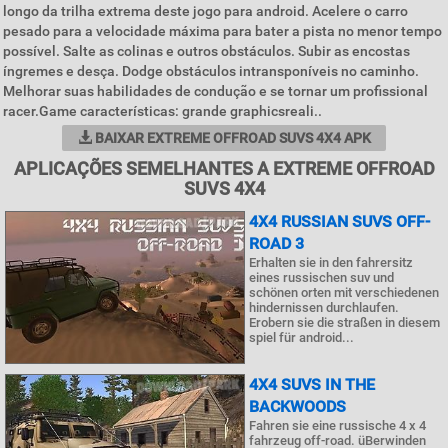
longo da trilha extrema deste jogo para android. Acelere o carro
pesado para a velocidade máxima para bater a pista no menor tempo
possível. Salte as colinas e outros obstáculos. Subir as encostas
íngremes e desça. Dodge obstáculos intransponíveis no caminho.
Melhorar suas habilidades de condução e se tornar um profissional
racer.Game características: grande graphicsreali..
BAIXAR EXTREME OFFROAD SUVS 4X4 APK
APLICAÇÕES SEMELHANTES A EXTREME OFFROAD
SUVS 4X4
4X4 RUSSIAN SUVS OFF-
ROAD 3
Erhalten sie in den fahrersitz
eines russischen suv und
schönen orten mit verschiedenen
hindernissen durchlaufen.
Erobern sie die straßen in diesem
spiel für android...
4X4 SUVS IN THE
BACKWOODS
Fahren sie eine russische 4 x 4
fahrzeug off-road. üBerwinden