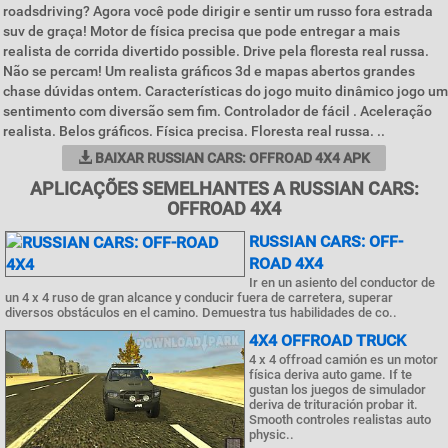
roadsdriving? Agora você pode dirigir e sentir um russo fora estrada
suv de graça! Motor de física precisa que pode entregar a mais
realista de corrida divertido possible. Drive pela floresta real russa.
Não se percam! Um realista gráficos 3d e mapas abertos grandes
chase dúvidas ontem. Características do jogo muito dinâmico jogo um
sentimento com diversão sem fim. Controlador de fácil . Aceleração
realista. Belos gráficos. Física precisa. Floresta real russa. ..
BAIXAR RUSSIAN CARS: OFFROAD 4X4 APK
APLICAÇÕES SEMELHANTES A RUSSIAN CARS:
OFFROAD 4X4
RUSSIAN CARS: OFF-
ROAD 4X4
Ir en un asiento del conductor de
un 4 x 4 ruso de gran alcance y conducir fuera de carretera, superar
diversos obstáculos en el camino. Demuestra tus habilidades de co..
4X4 OFFROAD TRUCK
4 x 4 offroad camión es un motor
física deriva auto game. If te
gustan los juegos de simulador
deriva de trituración probar it.
Smooth controles realistas auto
physic..