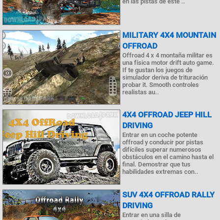
en las pistas de este ..
MILITARY 4X4 MOUNTAIN
OFFROAD
Offroad 4 x 4 montaña militar es
una física motor drift auto game.
If te gustan los juegos de
simulador deriva de trituración
probar it. Smooth controles
realistas au..
4X4 OFFROAD JEEP HILL
DRIVING
Entrar en un coche potente
offroad y conducir por pistas
difíciles superar numerosos
obstáculos en el camino hasta el
final. Demostrar que tus
habilidades extremas con..
SUV 4X4 OFFROAD RALLY
DRIVING
Entrar en una silla de