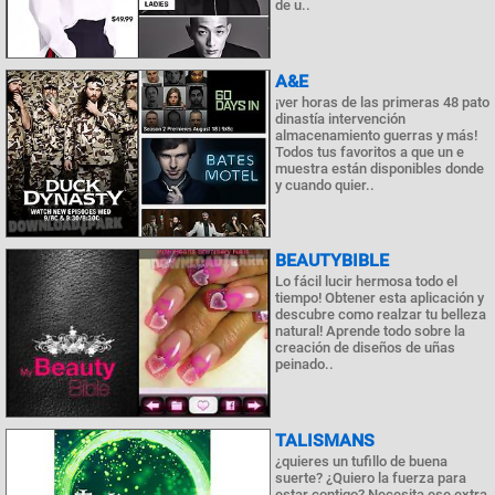
de u..
A&E
¡ver horas de las primeras 48 pato
dinastía intervención
almacenamiento guerras y más!
Todos tus favoritos a que un e
muestra están disponibles donde
y cuando quier..
BEAUTYBIBLE
Lo fácil lucir hermosa todo el
tiempo! Obtener esta aplicación y
descubre como realzar tu belleza
natural! Aprende todo sobre la
creación de diseños de uñas
peinado..
TALISMANS
¿quieres un tufillo de buena
suerte? ¿Quiero la fuerza para
estar contigo? Necesita ese extra