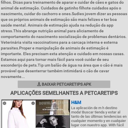
filhos. Dicas para treinamento de aparar e cuidar de cães e gatos do
animal de estimação. Cuidados de gatinho filhote cuidados após o
nascimento, cuidar do cachorro e ones.Sudies jovem dizer as pessoas
que os próprios animais de estimação são mais felizes e ter boa
saúde mental. Animais de estimação ajuda na redução da app
stress.This abrange nutrição animal para aliciamento de
comportamento do nascimento socialização de problemas dentários.
Veterinária visita vacccinations para a carcaça interna e externa
parasites.Proper e manipulação de animais de estimação é
importante. Eles precisam exta atenção e cuidado em nossas casas.
Estamos aqui para tornar mais fácil para você cuidar de seu
esconderijo de pets.Tip um balão de água na área que o cão é mais
provável que desenterrar também intimidará o cão de cavar
novamente...
BAIXAR PETCARETIPS APK
APLICAÇÕES SEMELHANTES A PETCARETIPS
H&M
La aplicación de m h destino
moda! Buscar tienda y estar al
tanto de las últimas tendencias en
cualquier momento y en cualquier
lugar con nuestro app. With fácil