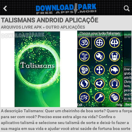
TALISMANS ANDROID APLICAÇÕE
ARQUIVOS LIVRE APK » OUTRO APLICAÇÕES
A descrição Talismans: Quer um cheirinho de boa sorte? Quero a força
para ser com você? Preciso esse extra algo na vida? Confira o
aplicativo talismã e selecione seu talismã de sorte e deixá-lo fazer a
sua magia em sua vida e ajudar você atrai saúde de fortuna boa sorte