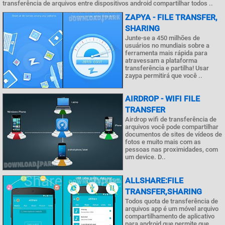
transferência de arquivos entre dispositivos android compartilhar todos ..
ZAPYA - FILE TRANSFER,
SHARING
Junte-se a 450 milhões de
usuários no mundiais sobre a
ferramenta mais rápida para
atravessam a plataforma
transferência e partilha! Usar
zaypa permitirá que você ..
AIRDROP - WIFI FILE
TRANSFER
Airdrop wifi de transferência de
arquivos você pode compartilhar
documentos de sites de vídeos de
fotos e muito mais com as
pessoas nas proximidades, com
um device. D..
ALLSHARE:FILE
TRANSFER,SHARING
Todos quota de transferência de
arquivos app é um móvel arquivo
compartilhamento de aplicativo
para android que permite que