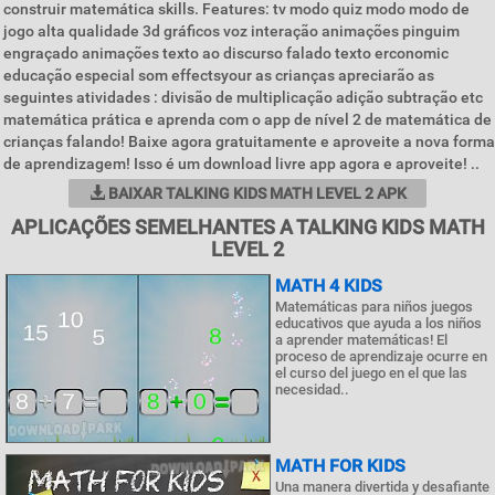
construir matemática skills. Features: tv modo quiz modo modo de
jogo alta qualidade 3d gráficos voz interação animações pinguim
engraçado animações texto ao discurso falado texto erconomic
educação especial som effectsyour as crianças apreciarão as
seguintes atividades : divisão de multiplicação adição subtração etc
matemática prática e aprenda com o app de nível 2 de matemática de
crianças falando! Baixe agora gratuitamente e aproveite a nova forma
de aprendizagem! Isso é um download livre app agora e aproveite! ..
BAIXAR TALKING KIDS MATH LEVEL 2 APK
APLICAÇÕES SEMELHANTES A TALKING KIDS MATH
LEVEL 2
MATH 4 KIDS
Matemáticas para niños juegos
educativos que ayuda a los niños
a aprender matemáticas! El
proceso de aprendizaje ocurre en
el curso del juego en el que las
necesidad..
MATH FOR KIDS
Una manera divertida y desafiante